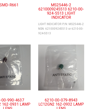
SMD-R661
MS25446-2
6210009245513 6210-00-
924-5513 LIGHT
INDICATOR
LIGHT INDICATOR P/N: MS25446-2
NSN: 6210009245513 or 6210-00-
924-5513
-00-990-4637
6210-00-079-8943
2 162-0931 LAMP
LC12GN2 162-0932 LAMP
LENS
LENS