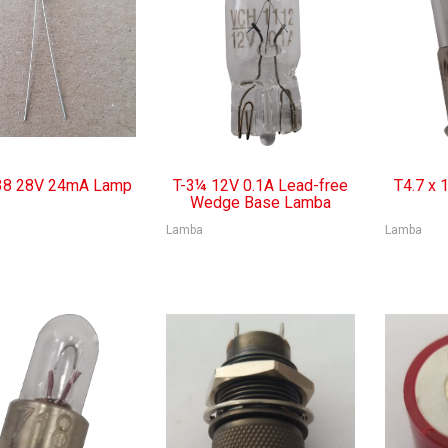
38 28V 24mA Lamp
T-3¼ 12V 0.1A Lead-free
T4.7 x
Wedge Base Lamba
Lamba
Lamba