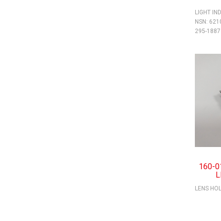
LIGHT IN
NSN: 621
295-1887
160-0
L
LENS HO