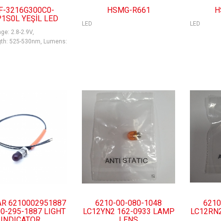
F-3216G300C0-
HSMG-R661
H
1S0L YEŞİL LED
LED
LED
ge: 2.8-2.9V,
th: 525-530nm, Lumens:
AR 6210002951887
6210-00-080-1048
6210
0-295-1887 LIGHT
LC12YN2 162-0933 LAMP
LC12RN
INDICATOR
LENS