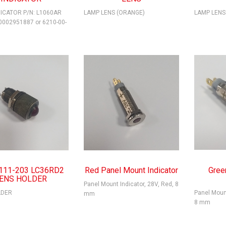
DICATOR P/N: L1060AR
LAMP LENS (ORANGE)
LAMP LENS
0002951887 or 6210-00-
111-203 LC36RD2
Red Panel Mount Indicator
Gree
ENS HOLDER
Panel Mount Indicator, 28V, Red, 8
LDER
Panel Mount
mm
8 mm