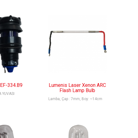
EF-334.B9
Lumenis Laser Xenon ARC
Flash Lamp Bulb
A YUVASI
Lamba, Çap : 7mm, Boy: ~14cm