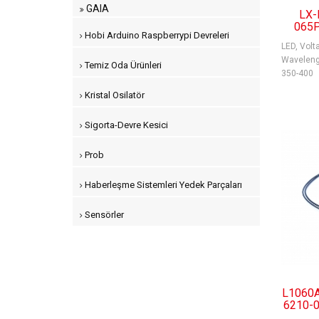
GAIA
LX-
065P
Hobi Arduino Raspberrypi Devreleri
LED, Volta
Waveleng
Temiz Oda Ürünleri
350-400
Kristal Osilatör
Sigorta-Devre Kesici
Prob
Haberleşme Sistemleri Yedek Parçaları
Sensörler
L1060
6210-0