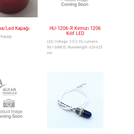
a/Led Kapağı
HU-1206-R Kırmızı 1206
Kılıf LED
 Kapağı
LED, Voltage: 2.0-2.3V, Lumens:
90-130MCD, Wavelength: 620-625
nm