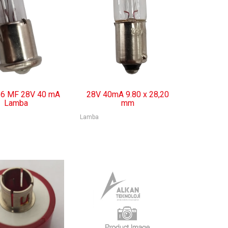
 16 MF 28V 40 mA
28V 40mA 9.80 x 28,20
Lamba
mm
Lamba