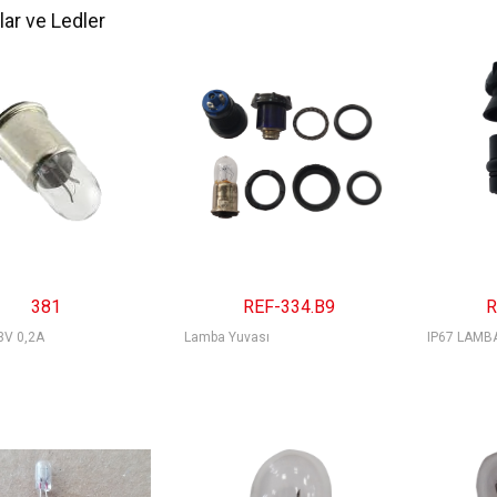
ar ve Ledler
381
REF-334.B9
R
3V 0,2A
Lamba Yuvası
IP67 LAMB