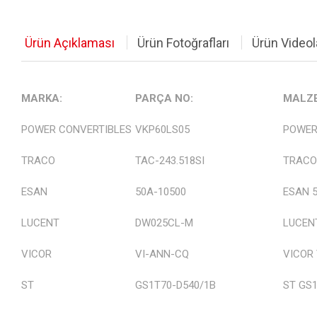
Motor ve Motor Sürücüler
Ürün Açıklaması
Ürün Fotoğrafları
Ürün Videol
Ölçüm, Test ve El Aletleri
Havya, Lehim İstasyonları
MARKA:
PARÇA NO:
MALZE
Kablolar
POWER CONVERTIBLES
VKP60LS05
POWER
Stok Urunler
TRACO
TAC-243.518SI
TRACO 
Komponent Listesi
ESAN
50A-10500
ESAN 
Diğer Ürünler
LUCENT
DW025CL-M
LUCEN
Güç Kaynakları
VICOR
VI-ANN-CQ
VICOR
RF Ürünler
ST
GS1T70-D540/1B
ST GS1
Hoparlörler