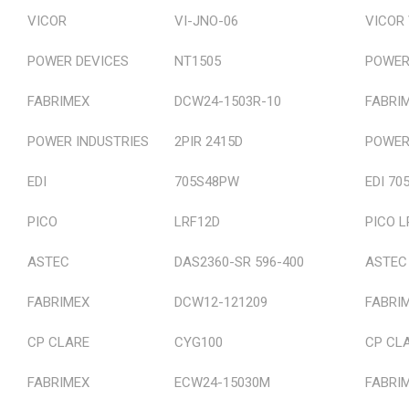
VICOR
VI-JNO-06
VICOR 
Cihaz Sunucuları
POWER DEVICES
NT1505
POWER
Sinyal Çeviricileri
FABRIMEX
DCW24-1503R-10
FABRI
Fanlar
POWER INDUSTRIES
2PIR 2415D
POWER 
Hafıza Ürünleri
EDI
705S48PW
EDI 70
Lambalar ve Ledler
PICO
LRF12D
PICO L
Mekanik Üretim Malzemeleri
ASTEC
DAS2360-SR 596-400
ASTEC 
Bobin
FABRIMEX
DCW12-121209
FABRI
Filtre
CP CLARE
CYG100
CP CL
Pil, Akü ve Şarj Cihazları
FABRIMEX
ECW24-15030M
FABRI
GAIA