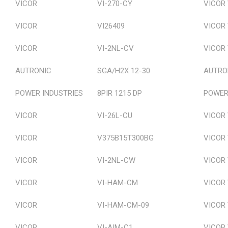
VICOR
VI-270-CY
VICOR 
VICOR
VI26409
VICOR 
VICOR
VI-2NL-CV
VICOR 
AUTRONIC
SGA/H2X 12-30
AUTRO
POWER INDUSTRIES
8PIR 1215 DP
POWER 
VICOR
VI-26L-CU
VICOR 
VICOR
V375B15T300BG
VICOR
VICOR
VI-2NL-CW
VICOR
VICOR
VI-HAM-CM
VICOR
VICOR
VI-HAM-CM-09
VICOR
VICOR
VI-AIM-C1
VICOR 