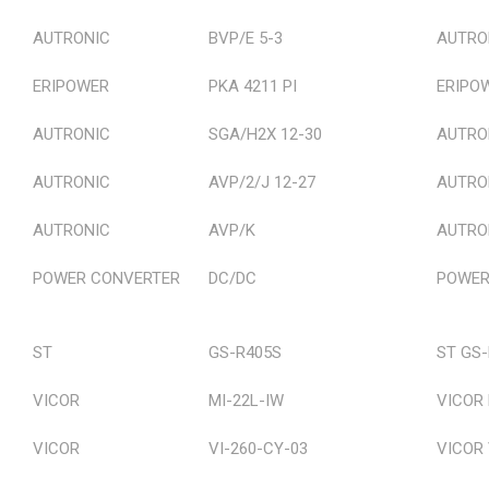
AUTRONIC
BVP/E 5-3
AUTRON
ERIPOWER
PKA 4211 PI
ERIPOW
AUTRONIC
SGA/H2X 12-30
AUTRO
AUTRONIC
AVP/2/J 12-27
AUTRON
AUTRONIC
AVP/K
AUTRO
POWER CONVERTER
DC/DC
POWER
ST
GS-R405S
ST GS
VICOR
MI-22L-IW
VICOR 
VICOR
VI-260-CY-03
VICOR 