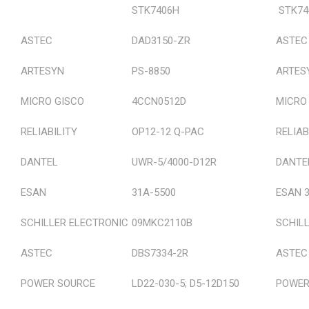
STK7406H
STK74
Hobi Arduino Raspberrypi
ASTEC
DAD3150-ZR
ASTEC
Devreleri
ARTESYN
PS-8850
ARTES
Temiz Oda Ürünleri
MICRO GISCO
4CCN0512D
MICRO
Kristal Osilatör
RELIABILITY
OP12-12 Q-PAC
RELIAB
Sigorta-Devre Kesici
DANTEL
UWR-5/4000-D12R
DANTE
Prob
ESAN
31A-5500
ESAN 
Haberleşme Sistemleri Yedek
Parçaları
SCHILLER ELECTRONIC
09MKC2110B
SCHIL
Sensörler
ASTEC
DBS7334-2R
ASTEC
Referanslarımız
POWER SOURCE
LD22-030-5; D5-12D150
POWER 