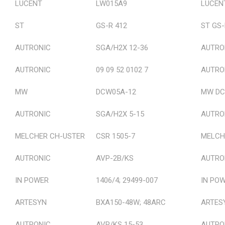
Haberler
LUCENT
LW015A9
LUCEN
İletişim
ST
GS-R 412
ST GS-
AUTRONIC
SGA/H2X 12-36
AUTRO
AUTRONIC
09 09 52 0102 7
AUTRON
MW
DCW05A-12
MW DC
AUTRONIC
SGA/H2X 5-15
AUTRO
MELCHER CH-USTER
CSR 1505-7
MELCH
AUTRONIC
AVP-2B/KS
AUTRO
IN POWER
1406/4; 29499-007
IN POW
ARTESYN
BXA150-48W; 48ARC
ARTES
AUTRONIC
AVP/KS 15-53
AUTRO