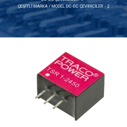
ÇEŞİTLİ MARKA / MODEL DC-DC ÇEVİRİCİLER - 2
Optik Sistemleri
Potansiyometreler
Konnektörler
Buton ve Anahtarlar
Röleler
Entegre
Transistör Mosfet ve Diyotlar
Dirençler
Kondansatör / Kapasitörler
Göstergeler