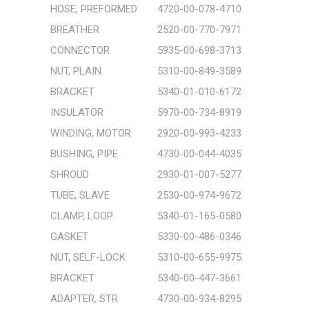
HOSE, PREFORMED
4720-00-078-4710
Cihaz Sunucuları
BREATHER
2520-00-770-7971
CONNECTOR
5935-00-698-3713
Sinyal Çeviricileri
NUT, PLAIN
5310-00-849-3589
Fanlar
BRACKET
5340-01-010-6172
INSULATOR
5970-00-734-8919
Hafıza Ürünleri
WINDING, MOTOR
2920-00-993-4233
Lambalar ve Ledler
BUSHING, PIPE
4730-00-044-4035
SHROUD
2930-01-007-5277
Mekanik Üretim Malzemeleri
TUBE, SLAVE
2530-00-974-9672
Bobin
CLAMP, LOOP
5340-01-165-0580
GASKET
5330-00-486-0346
Filtre
NUT, SELF-LOCK
5310-00-655-9975
Pil, Akü ve Şarj Cihazları
BRACKET
5340-00-447-3661
ADAPTER, STR
4730-00-934-8295
GAIA