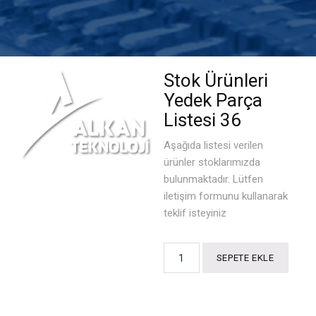
Optik Sistemleri
Potansiyometreler
Stok Ürünleri
Konnektörler
Yedek Parça
Listesi 36
Buton ve Anahtarlar
Aşağıda listesi verilen
Röleler
ürünler stoklarımızda
bulunmaktadır. Lütfen
Entegre
iletişim formunu kullanarak
teklif isteyiniz
Transistör Mosfet ve Diyotlar
Dirençler
SEPETE EKLE
Kondansatör / Kapasitörler
Göstergeler