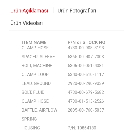
Ürün Açıklaması
Ürün Fotoğrafları
Motor ve Motor Sürücüler
Ürün Videoları
Ölçüm, Test ve El Aletleri
Havya, Lehim İstasyonları
ITEM NAME
P/N or STOCK NO
CLAMP, HOSE
4730-00-908-3193
Kablolar
SPACER, SLEEVE
5365-00-407-7003
Stok Urunler
BOLT, MACHINE
5306-00-051-4081
CLAMP, LOOP
5340-00-610-1117
Komponent Listesi
LEAD, GROUND
2920-00-290-9039
Diğer Ürünler
BOLT, FLUID
4730-00-679-5682
CLAMP, HOSE
4730-01-513-2526
Güç Kaynakları
BAFFLE, AIRFLOW
2805-00-760-5837
RF Ürünler
SPRING
HOUSING
P/N: 10864180
Hoparlörler