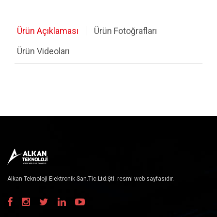
Motor ve Motor Sürücüler
Ürün Açıklaması
Ürün Fotoğrafları
Ölçüm, Test ve El Aletleri
Ürün Videoları
Havya, Lehim İstasyonları
Kablolar
Stok Urunler
Komponent Listesi
Diğer Ürünler
Güç Kaynakları
Alkan Teknoloji Elektronik San.Tic.Ltd.Şti. resmi web sayfasıdır.
RF Ürünler
Hoparlörler