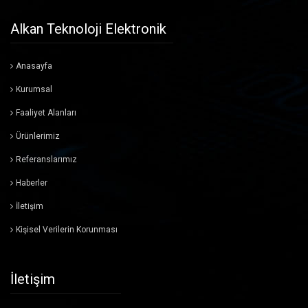
Cihaz Sunucuları
Alkan Teknoloji Elektronik
Sinyal Çeviricileri
Anasayfa
Fanlar
Kurumsal
Faaliyet Alanları
Hafıza Ürünleri
Ürünlerimiz
Lambalar ve Ledler
Referanslarımız
Mekanik Üretim Malzemeleri
Haberler
İletişim
Bobin
Kişisel Verilerin Korunması
Filtre
Pil, Akü ve Şarj Cihazları
İletişim
GAIA