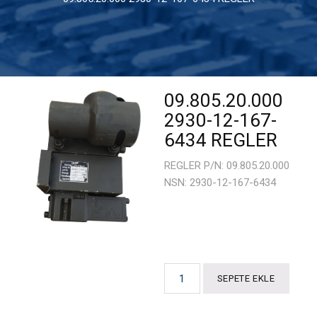
Optik Sistemleri
Potansiyometreler
Konnektörler
09.805.20.000
2930-12-167-
Buton ve Anahtarlar
6434 REGLER
Röleler
REGLER P/N: 09.805.20.000
NSN: 2930-12-167-6434
Entegre
Transistör Mosfet ve Diyotlar
Dirençler
Kondansatör / Kapasitörler
SEPETE EKLE
Göstergeler