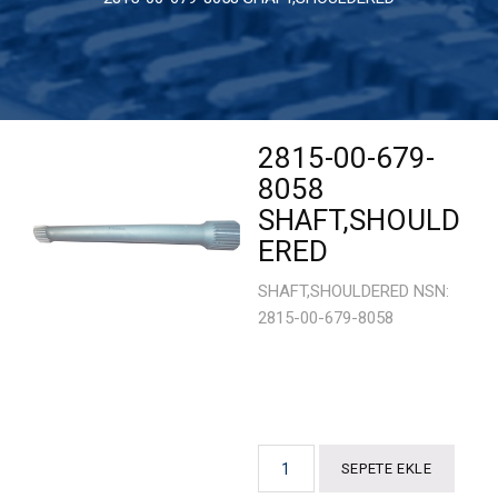
Optik Sistemleri
Potansiyometreler
Konnektörler
2815-00-679-
8058
Buton ve Anahtarlar
SHAFT,SHOULD
Röleler
ERED
Entegre
SHAFT,SHOULDERED NSN:
2815-00-679-8058
Transistör Mosfet ve Diyotlar
Dirençler
Kondansatör / Kapasitörler
SEPETE EKLE
Göstergeler