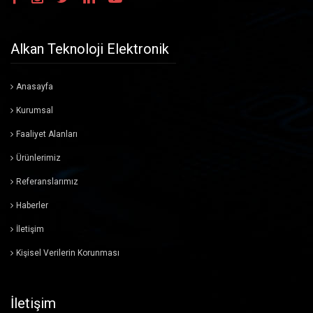
Cihaz Sunucuları
Alkan Teknoloji Elektronik
Sinyal Çeviricileri
Anasayfa
Fanlar
Kurumsal
Hafıza Ürünleri
Faaliyet Alanları
Lambalar ve Ledler
Ürünlerimiz
Referanslarımız
Mekanik Üretim Malzemeleri
Haberler
Bobin
İletişim
Filtre
Kişisel Verilerin Korunması
Pil, Akü ve Şarj Cihazları
İletişim
GAIA