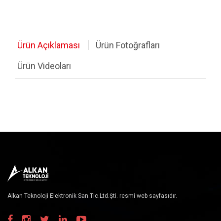
Motor ve Motor Sürücüler
Ölçüm, Test ve El Aletleri
Ürün Açıklaması
Ürün Fotoğrafları
Havya, Lehim İstasyonları
Ürün Videoları
Kablolar
Stok Urunler
Komponent Listesi
Diğer Ürünler
Güç Kaynakları
RF Ürünler
Alkan Teknoloji Elektronik San.Tic.Ltd.Şti. resmi web sayfasıdır.
Hoparlörler