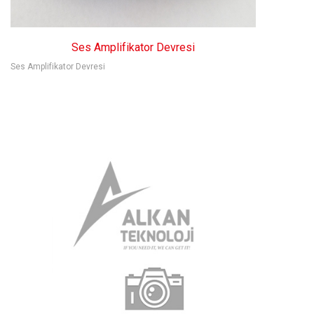
Motor ve Motor Sürücüler
Ses Amplifikator Devresi
Ölçüm, Test ve El Aletleri
Ses Amplifikator Devresi
Havya, Lehim İstasyonları
Kablolar
Stok Urunler
Komponent Listesi
Diğer Ürünler
Güç Kaynakları
RF Ürünler
Hoparlörler