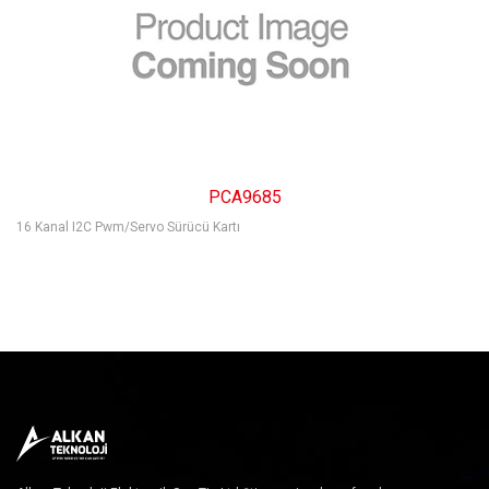
Cihaz Sunucuları
Sinyal Çeviricileri
Fanlar
Hafıza Ürünleri
PCA9685
16 Kanal I2C Pwm/Servo Sürücü Kartı
Lambalar ve Ledler
Mekanik Üretim Malzemeleri
Bobin
Filtre
Pil, Akü ve Şarj Cihazları
GAIA