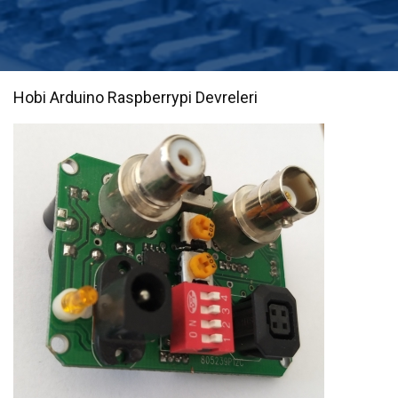
Optik Sistemleri
Potansiyometreler
Hobi Arduino Raspberrypi Devreleri
Konnektörler
Buton ve Anahtarlar
Röleler
Entegre
Transistör Mosfet ve Diyotlar
Dirençler
Kondansatör / Kapasitörler
Göstergeler