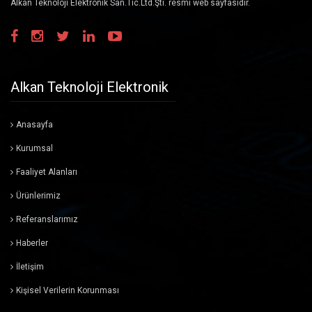
Alkan Teknoloji Elektronik San.Tic.Ltd.Şti. resmi web sayfasıdır.
Hobi Arduino Raspberrypi
Devreleri
Temiz Oda Ürünleri
Alkan Teknoloji Elektronik
Kristal Osilatör
Anasayfa
Sigorta-Devre Kesici
Kurumsal
Prob
Faaliyet Alanları
Ürünlerimiz
Haberleşme Sistemleri Yedek
Parçaları
Referanslarımız
Haberler
Sensörler
İletişim
Referanslarımız
Kişisel Verilerin Korunması